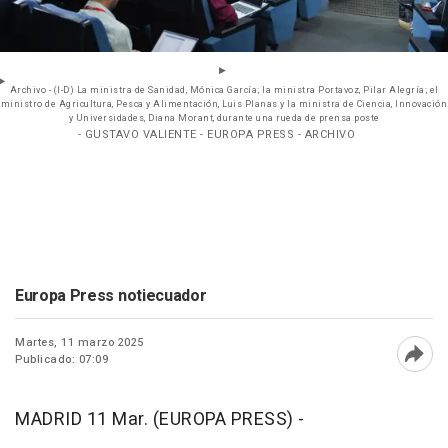
Archivo - (I-D) La ministra de Sanidad, Mónica García; la ministra Portavoz, Pilar Alegría; el
ministro de Agricultura, Pesca y Alimentación, Luis Planas y la ministra de Ciencia, Innovación
y Universidades, Diana Morant, durante una rueda de prensa poste
- GUSTAVO VALIENTE - EUROPA PRESS - ARCHIVO
Europa Press notiecuador
Martes, 11 marzo 2025
Publicado: 07:09
Abri
MADRID 11 Mar. (EUROPA PRESS) -