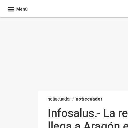
Menú
noti
ecuador
/
notiecuador
Infosalus.- La 
llega a Aragón 