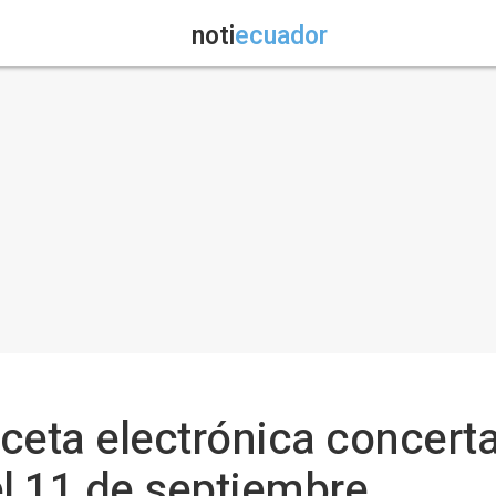
noti
ecuador
receta electrónica concer
el 11 de septiembre