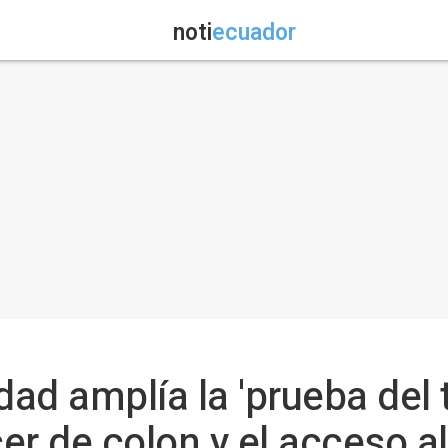
noti
ecuador
dad amplía la 'prueba del t
r de colon y el acceso al 