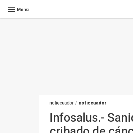
Menú
noti
ecuador
/
notiecuador
Infosalus.- Sani
cribado de cánce