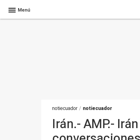
Menú
noti
ecuador
/
notiecuador
Irán.- AMP.- Irá
conversaciones