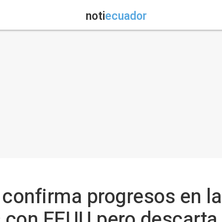
noti
ecuador
n confirma progresos en l
 con EEUU pero descarta 