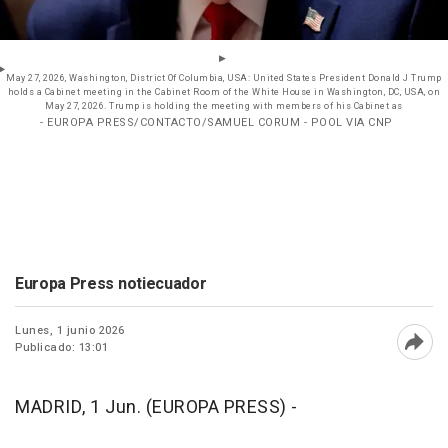
May 27, 2026, Washington, District Of Columbia, USA: United States President Donald J Trump
holds a Cabinet meeting in the Cabinet Room of the White House in Washington, DC, USA, on
May 27, 2026. Trump is holding the meeting with members of his Cabinet as
- EUROPA PRESS/CONTACTO/SAMUEL CORUM - POOL VIA CNP
Europa Press notiecuador
Lunes, 1 junio 2026
Publicado: 13:01
Abri
MADRID, 1 Jun. (EUROPA PRESS) -