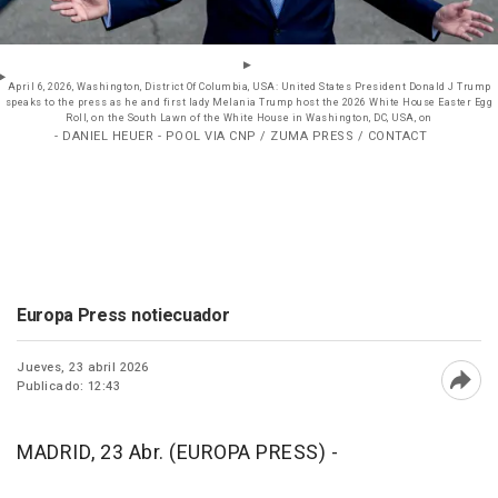
April 6, 2026, Washington, District Of Columbia, USA: United States President Donald J Trump
speaks to the press as he and first lady Melania Trump host the 2026 White House Easter Egg
Roll, on the South Lawn of the White House in Washington, DC, USA, on
- DANIEL HEUER - POOL VIA CNP / ZUMA PRESS / CONTACT
Europa Press notiecuador
Jueves, 23 abril 2026
Publicado: 12:43
Abri
MADRID, 23 Abr. (EUROPA PRESS) -