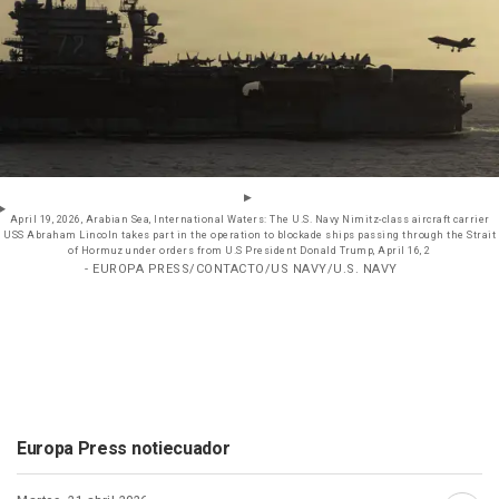
April 19, 2026, Arabian Sea, International Waters: The U.S. Navy Nimitz-class aircraft carrier
USS Abraham Lincoln takes part in the operation to blockade ships passing through the Strait
of Hormuz under orders from U.S President Donald Trump, April 16, 2
- EUROPA PRESS/CONTACTO/US NAVY/U.S. NAVY
Europa Press notiecuador