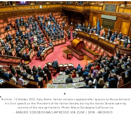
Archivo - 13 October 2022, Italy, Rome: Italian senators applaud after Ignazio La Russa deliverd
his first speech as the President of the Italian Senate, during the Italian Senate opening
session of the new parliament. Photo: Mauro Scrobogna/LaPresse via
- MAURO SCROBOGNA/LAPRESSE VIA ZUM / DPA - ARCHIVO