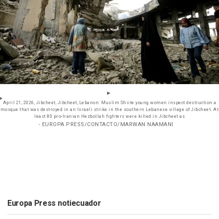
April 21, 2026, Jibcheet, Jibcheet, Lebanon: Muslim Shiite young women inspect destruction a
mosque that was destroyed in an Israeli strike in the southern Lebanese village of Jibcheet. At
least 80 pro-Iranian Hezbollah fighters were killed in Jibcheet as
- EUROPA PRESS/CONTACTO/MARWAN NAAMANI
Europa Press notiecuador