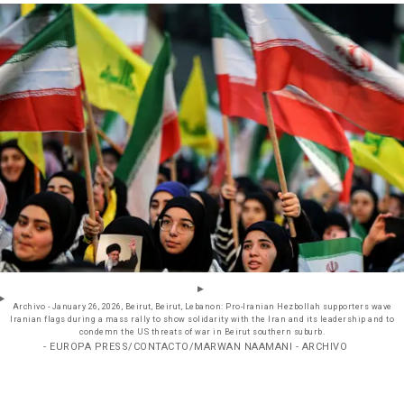
Archivo - January 26, 2026, Beirut, Beirut, Lebanon: Pro-Iranian Hezbollah supporters wave
Iranian flags during a mass rally to show solidarity with the Iran and its leadership and to
condemn the US threats of war in Beirut southern suburb.
- EUROPA PRESS/CONTACTO/MARWAN NAAMANI - ARCHIVO