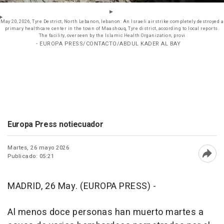
May 20, 2026, Tyre Destrict, North Lebanon, lebanon: An Israeli airstrike completely destroyed a
primary healthcare center in the town of Maashouq, Tyre district, according to local reports.
The facility, overseen by the Islamic Health Organization, provi
- EUROPA PRESS/CONTACTO/ABDUL KADER AL BAY
Europa Press notiecuador
Martes, 26 mayo 2026
Publicado: 05:21
Abri
MADRID, 26 May. (EUROPA PRESS) -
Al menos doce personas han muerto martes a