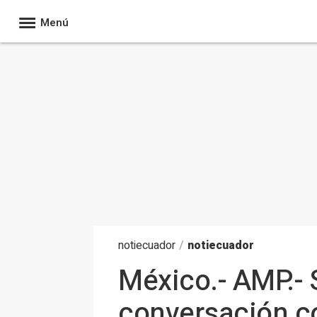
Menú
noti
ecuador
/
notiecuador
México.- AMP.-
conversación c