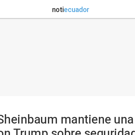
noti
ecuador
 Sheinbaum mantiene una 
on Trump sobre segurida