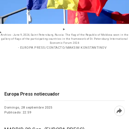
Archivo - June 9, 2024, Saint Petersburg, Russia: The flag of the Republic of Moldova seen in the
gallery of flags of the participating countries in the framework of St. Petersburg International
Economic Forum 2024
- EUROPA PRESS/CONTACTO/MAKSIM KONSTANTINOV
Europa Press notiecuador
Domingo, 28 septiembre 2025
Publicado: 22:59
Abri