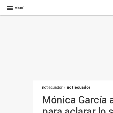
Menú
noti
ecuador
/
notiecuador
Mónica García a
para aclarar lo 