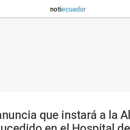
noti
ecuador
nuncia que instará a la A
sucedido en el Hospital de