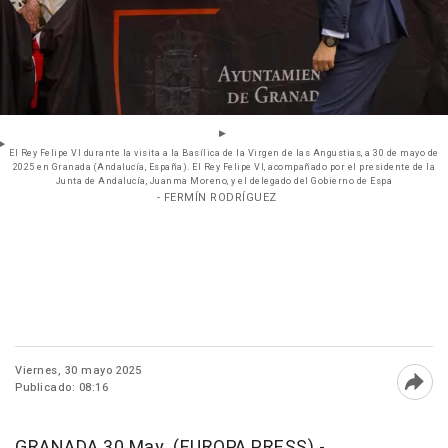
El Rey Felipe VI durante la visita a la Basílica de la Virgen de las Angustias, a 30 de mayo de
2025 en Granada (Andalucía, España). El Rey Felipe VI, acompañado por el presidente de la
Junta de Andalucía, Juanma Moreno, y el delegado del Gobierno de Espa
- FERMÍN RODRÍGUEZ
Viernes, 30 mayo 2025
Publicado: 08:16
Abri
GRANADA 30 May. (EUROPA PRESS) -