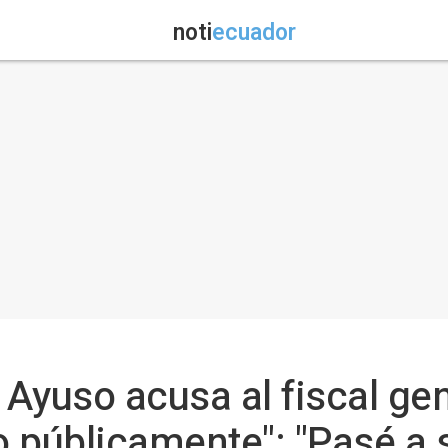
noti
ecuador
 Ayuso acusa al fiscal ge
 públicamente": "Pasé a s