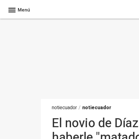
Menú
noti
ecuador
/
notiecuador
El novio de Díaz
haberle "matado