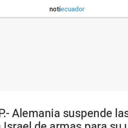
noti
ecuador
P.- Alemania suspende la
 Israel de armas para su