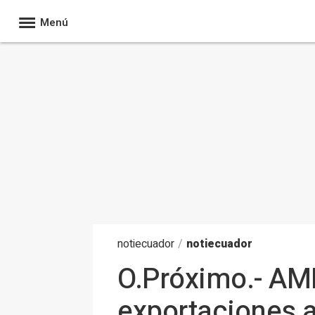
Menú
noti
ecuador
/
notiecuador
O.Próximo.- AM
exportaciones a