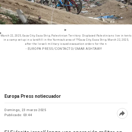
March 22, 2025, Gaza City, Gaza Strip, Palestinian Territory: Displaced Palestinians live in tents
in a camp set up in a landfill in the Yarmouk area of ??Gaza City, Gaza Strip, March 22, 2025,
after the Israeli military issued evacuation orders for the n
- EUROPA PRESS/CONTACTO/OMAR ASHTAWY
Europa Press notiecuador
Domingo, 23 marzo 2025
Publicado: 03:44
Abri