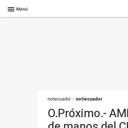
Menú
noti
ecuador
/
notiecuador
O.Próximo.- AMP
de manos del CI