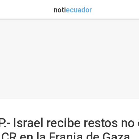
noti
ecuador
.- Israel recibe restos no
CR en la Franja de Gaza