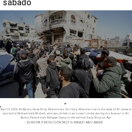
sábado
April 9, 2026, Al-Bureij, Gaza Strip, Palestinian Territory: Mourners carry the body of Al Jazeera
journalist Mohammad Wishah, who was killed in an Israeli strike, during his funeral in Al-
Bureij Palestinian Refugee Camp in the central Gaza Strip, on Apr
- EUROPA PRESS/CONTACTO/RAMZI ABU AMER