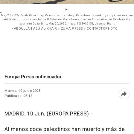
May 27, 2025, Rafah, Gaza Strip, Palestinian Territory: Palestinians seeking aid gather near an
aid distribution site run by the U.S.-backed Gaza Humanitarian Foundation, in Rafah, in the
southern Gaza Strip, May 27, 2025,Image: 1003939151, License: Right
- ABDULLAH ABU AL-KHAIR / ZUMA PRESS / CONTACTOPHOTO
Europa Press notiecuador
Martes, 10 junio 2025
Publicado: 05:12
Abri
MADRID, 10 Jun. (EUROPA PRESS) -
Al menos doce palestinos han muerto y más de