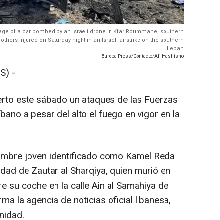
ckage of a car bombed by an Israeli drone in Kfar Roummane, southern
others injured on Saturday night in an Israeli airstrike on the southern
Leban
- Europa Press/Contacto/Ali Hashisho
S) -
rto este sábado un ataques de las Fuerzas
bano a pesar del alto el fuego en vigor en la
hombre joven identificado como Kamel Reda
lidad de Zautar al Sharqiya, quien murió en
re su coche en la calle Ain al Samahiya de
ma la agencia de noticias oficial libanesa,
nidad.