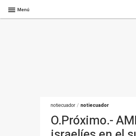
Menú
noti
ecuador
/
notiecuador
O.Próximo.- AM
israelíes en el 