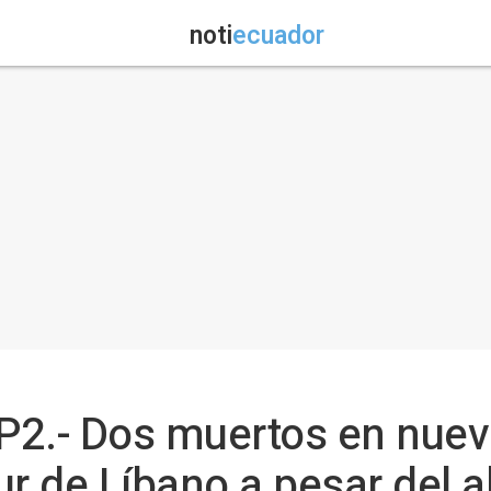
noti
ecuador
P2.- Dos muertos en nue
sur de Líbano a pesar del a