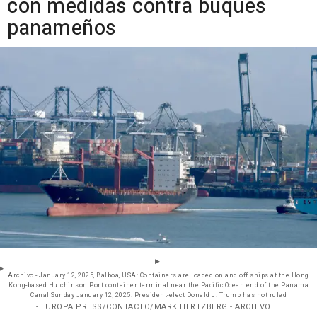
con medidas contra buques
panameños
Archivo - January 12, 2025, Balboa, USA: Containers are loaded on and off ships at the Hong
Kong-based Hutchinson Port container terminal near the Pacific Ocean end of the Panama
Canal Sunday January 12, 2025. President-elect Donald J. Trump has not ruled
- EUROPA PRESS/CONTACTO/MARK HERTZBERG - ARCHIVO