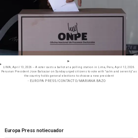
LIMA, April 13, 2026 -- A voter casts a ballot at a polling station in Lima, Peru, April 12, 2026.
Peruvian President Jose Balcazar on Sunday urged citizens to vote with "calm and serenity" as
the country holds general elections to choose a new president
- EUROPA PRESS/CONTACTO/MARIANA BAZO
Europa Press notiecuador