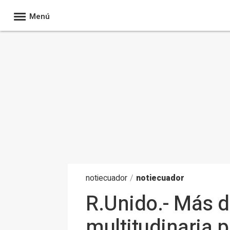
Menú
noti
ecuador
/
notiecuador
R.Unido.- Más d
multitudinaria p