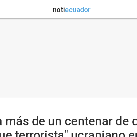
noti
ecuador
a más de un centenar de 
ue terrorista" ucraniano e