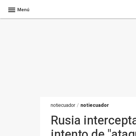
Menú
noti
ecuador
/
notiecuador
Rusia intercept
intento de "ataq