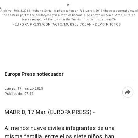
Archivo - Feb. 4, 2015 - Kobane, Syria - A photo taken on February 4, 2015 shows a general view of
the eastern part of the destroyed Syrian town of Kobane, also known as Ain al-Arab. Kurdish
forces recaptured the town on the Turkish frontier on January 26
- EUROPA PRESS/CONTACTO/MURSEL COBAN - DEPO PHOTOS
Europa Press notiecuador
Lunes, 17 marzo 2025
Publicado: 07:47
Abri
MADRID, 17 Mar. (EUROPA PRESS) -
Al menos nueve civiles integrantes de una
misma familia, entre ellos siete niños, han