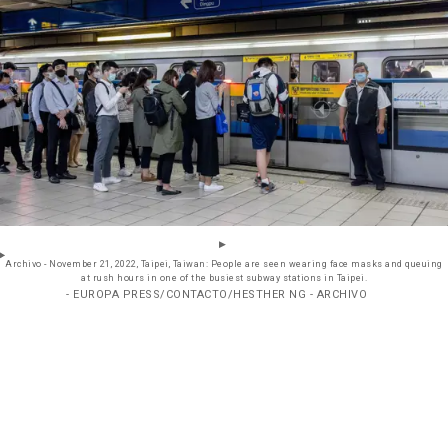
Archivo - November 21, 2022, Taipei, Taiwan: People are seen wearing face masks and queuing
at rush hours in one of the busiest subway stations in Taipei.
- EUROPA PRESS/CONTACTO/HESTHER NG - ARCHIVO