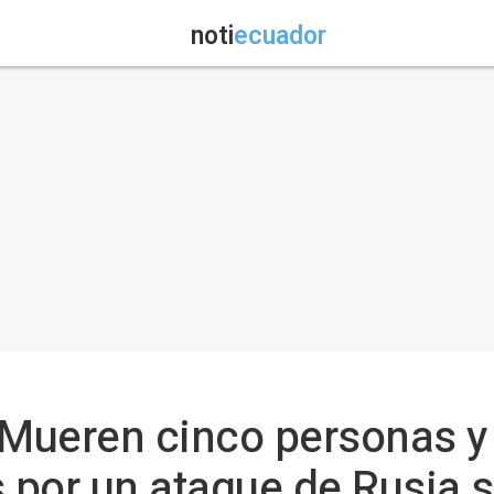
noti
ecuador
- Mueren cinco personas 
s por un ataque de Rusia 