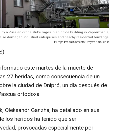
d by a Russian drone strike rages in an office building in Zaporizhzhia,
 also damaged industrial enterprises and nearby residential buildings.
- Europa Press/Contacto/Dmytro Smolienko
) -
informado este martes de la muerte de
ras 27 heridas, como consecuencia de un
sobre la ciudad de Dnipró, un día después de
 Pascua ortodoxa.
, Oleksandr Ganzha, ha detallado en sus
e los heridos ha tenido que ser
ravedad, provocadas especialmente por