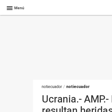
Menú
noti
ecuador
/
notiecuador
Ucrania.- AMP.
resultan herida