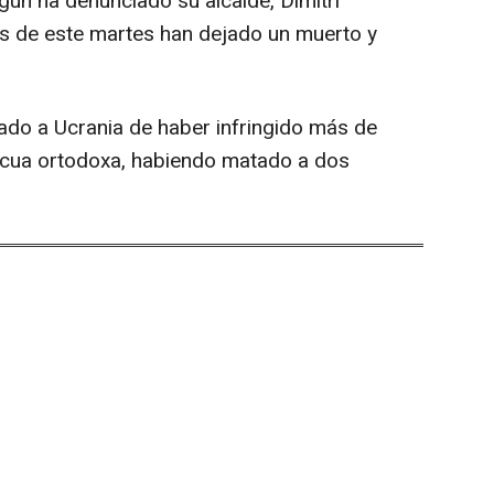
gún ha denunciado su alcalde, Dimitri
ues de este martes han dejado un muerto y
sado a Ucrania de haber infringido más de
ascua ortodoxa, habiendo matado a dos