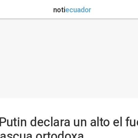
noti
ecuador
Putin declara un alto el f
Pascua ortodoxa