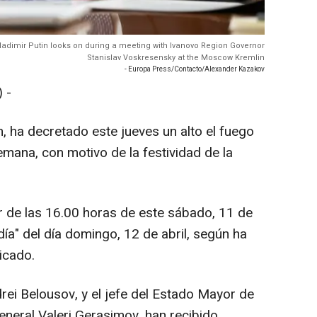
ladimir Putin looks on during a meeting with Ivanovo Region Governor
Stanislav Voskresensky at the Moscow Kremlin
- Europa Press/Contacto/Alexander Kazakov
 -
n, ha decretado este jueves un alto el fuego
emana, con motivo de la festividad de la
r de las 16.00 horas de este sábado, 11 de
l día" del día domingo, 12 de abril, según ha
icado.
rei Belousov, y el jefe del Estado Mayor de
eneral Valeri Gerasimov, han recibido