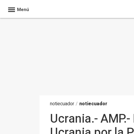
Menú
noti
ecuador
/
notiecuador
Ucrania.- AMP.- 
Ucrania por la 