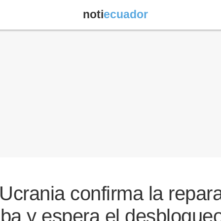
noti
ecuador
Ucrania confirma la repara
ba y espera el desbloque