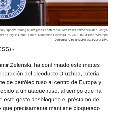
sky speaks during a joint press conference with Italian Prime Minister Giorgia
alazzo Chigi in Rome. Photo: Domenico Cippitelli/LPS via ZUMA Press Wire/dpa
- Domenico Cippitelli/LPS via ZUMA / DPA
SS) -
imir Zelenski, ha confirmado este martes
reparación del oleoducto Druzhba, arteria
te de petróleo ruso al centro de Europa y
debido a un ataque ruso, al tiempo que ha
 este gesto desbloquee el préstamo de
ev que precisamente mantiene bloqueado