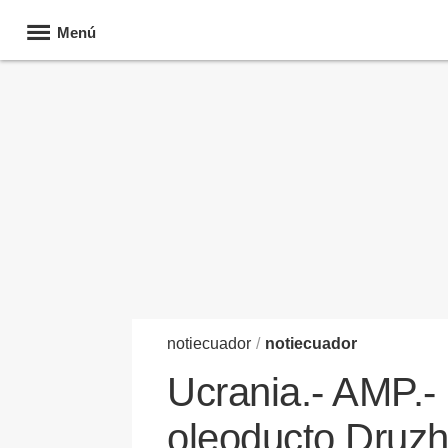
Menú
noti
ecuador
/
notiecuador
Ucrania.- AMP.- 
oleoducto Druzh