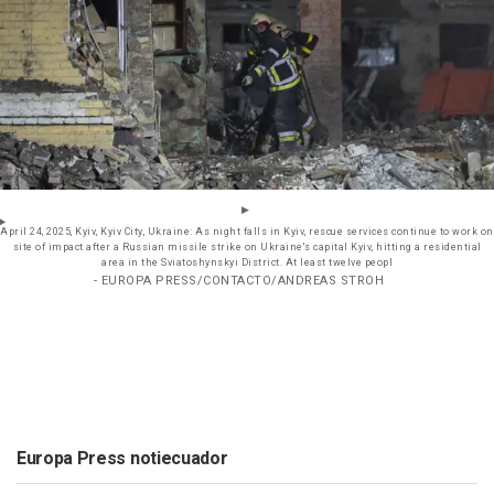
April 24, 2025, Kyiv, Kyiv City, Ukraine: As night falls in Kyiv, rescue services continue to work on
site of impact after a Russian missile strike on Ukraine's capital Kyiv, hitting a residential
area in the Sviatoshynskyi District. At least twelve peopl
- EUROPA PRESS/CONTACTO/ANDREAS STROH
Europa Press notiecuador