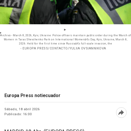
Archivo - March 8, 2026, Kyiv, Ukraine: Police officers maintain public order during the March of
Women in Taras Shevchenko Park on International Womenâ€s Day, Kyiv, Ukraine, March 8,
2026. Held for the first time since Russiaâ€s full-scale invasion, the
- EUROPA PRESS/CONTACTO/YULIIA OVSIANNIKOVA
Europa Press notiecuador
Sábado, 18 abril 2026
Publicado: 16:00
Abri