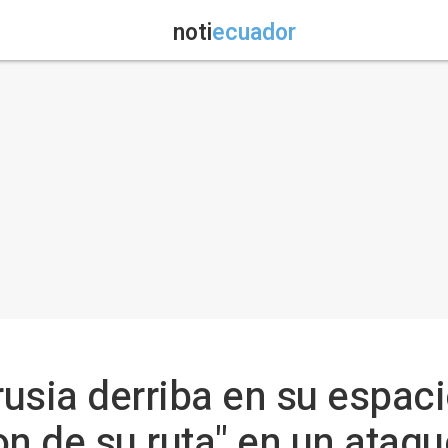
noti
ecuador
rrusia derriba en su espac
on de su ruta" en un ataqu