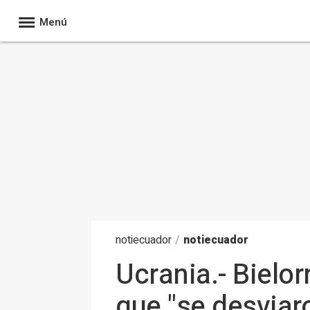
Menú
noti
ecuador
/
notiecuador
Ucrania.- Bielo
que "se desviar