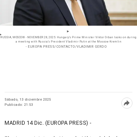
RUSSIA, MOSCOW - NOVEMBER 28, 2025: Hungary's Prime Minister Viktor Orban looks on during
a meeting with Russia's President Vladimir Putin at the Moscow Kremlin
- EUROPA PRESS/CONTACTO/VLADIMIR GERDO
Sábado, 13 diciembre 2025
Publicado: 21:53
Abri
MADRID 14 Dic. (EUROPA PRESS) -