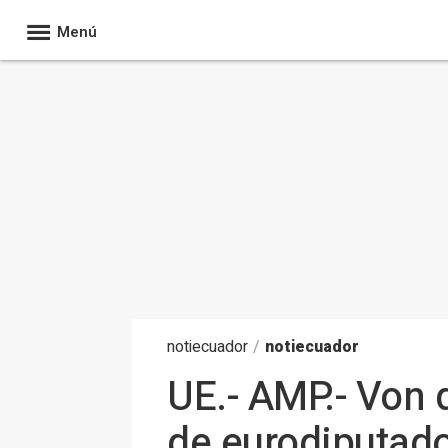
Menú
noti
ecuador
/
notiecuador
UE.- AMP.- Von 
de eurodiputado