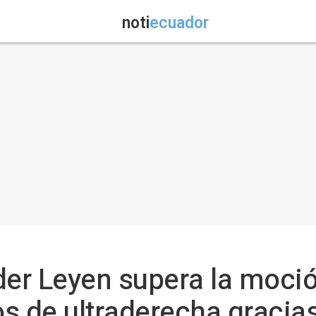
noti
ecuador
der Leyen supera la moci
s de ultraderecha gracias