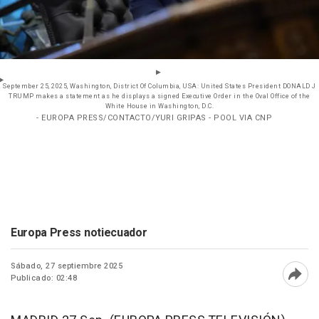
September 25, 2025, Washington, District Of Columbia, USA: United States President DONALD J
TRUMP makes a statement as he displays a signed Executive Order in the Oval Office of the
White House in Washington, D.C.
- EUROPA PRESS/CONTACTO/YURI GRIPAS - POOL VIA CNP
Europa Press notiecuador
Sábado, 27 septiembre 2025
Publicado: 02:48
Abri