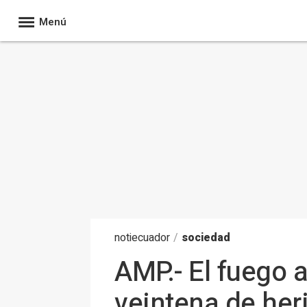
Menú
noti
ecuador
/
sociedad
AMP.- El fuego 
veintena de her