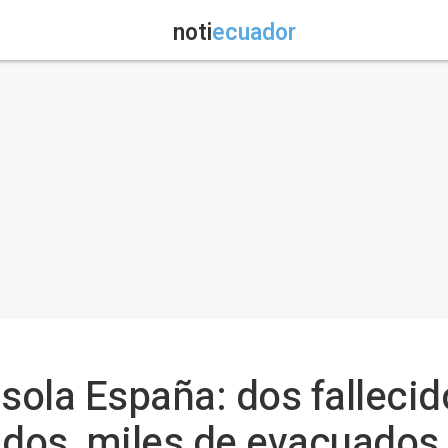
noti
ecuador
asola España: dos fallecid
idos, miles de evacuados