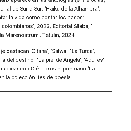
Harb aparece en las antologías (entre otras):
rial de Sur a Sur; 'Haiku de la Alhambra',
ntar la vida como contar los pasos:
olombianas', 2023, Editorial Sílaba; 'I
ía Marenostrum', Tetuán, 2024.
 destacan 'Gitana', 'Salwa', 'La Turca',
 del destino', 'La piel de Ángela', 'Aquí es'
publicar con Olé Libros el poemario 'La
n la colección Ites de poesía.