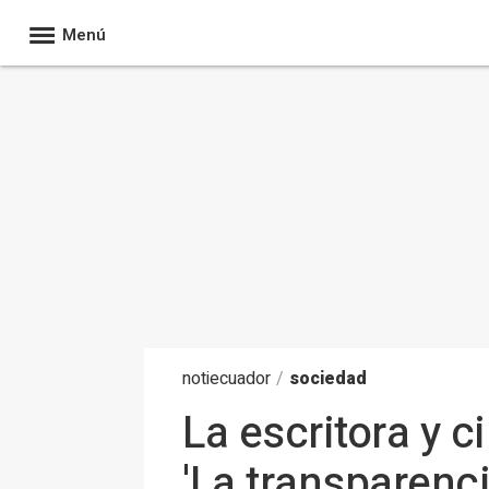
Menú
noti
ecuador
/
sociedad
La escritora y 
'La transparenci