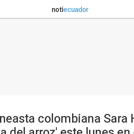
noti
ecuador
cineasta colombiana Sara
a del arroz' este lunes en 