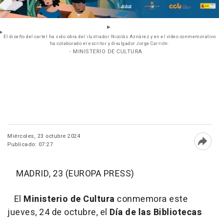
El diseño del cartel ha sido obra del ilustrador Nicolás Aznárez y en el vídeo conmemorativo
ha colaborado el escritor y divulgador Jorge Carrión.
- MINISTERIO DE CULTURA
Miércoles, 23 octubre 2024
Publicado: 07:27
Abri
MADRID, 23 (EUROPA PRESS)
El
Ministerio de Cultura
conmemora este
jueves, 24 de octubre, el
Día de las Bibliotecas