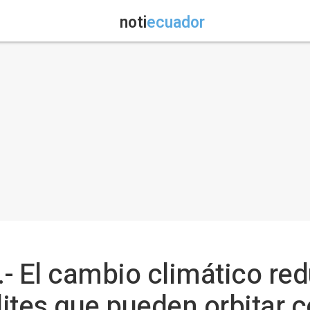
noti
ecuador
- El cambio climático red
ites que pueden orbitar 