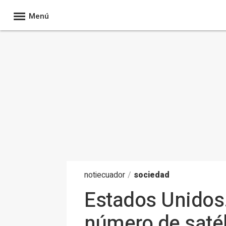
Menú
noti
ecuador
/
sociedad
Estados Unidos.
número de satél