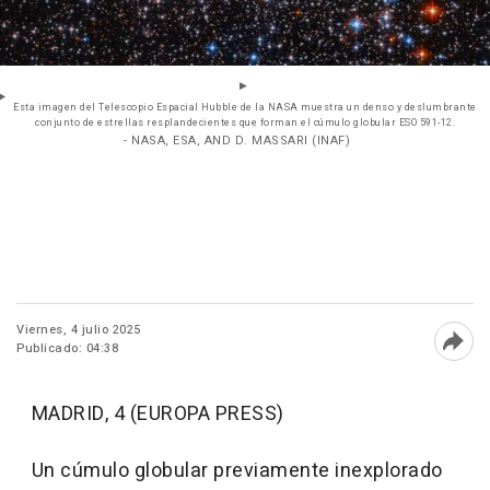
Esta imagen del Telescopio Espacial Hubble de la NASA muestra un denso y deslumbrante
conjunto de estrellas resplandecientes que forman el cúmulo globular ESO 591-12.
- NASA, ESA, AND D. MASSARI (INAF)
Viernes, 4 julio 2025
Publicado: 04:38
Abri
MADRID, 4 (EUROPA PRESS)
Un cúmulo globular previamente inexplorado