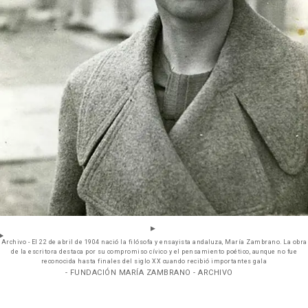
Archivo - El 22 de abril de 1904 nació la filósofa y ensayista andaluza, María Zambrano. La obra
de la escritora destaca por su compromiso cívico y el pensamiento poético, aunque no fue
reconocida hasta finales del siglo XX cuando recibió importantes gala
- FUNDACIÓN MARÍA ZAMBRANO - ARCHIVO