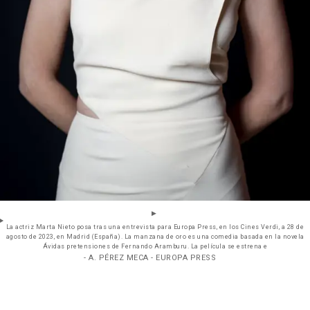
La actriz Marta Nieto posa tras una entrevista para Europa Press, en los Cines Verdi, a 28 de
agosto de 2023, en Madrid (España). La manzana de oro es una comedia basada en la novela
Ávidas pretensiones de Fernando Aramburu. La película se estrena e
- A. PÉREZ MECA - EUROPA PRESS