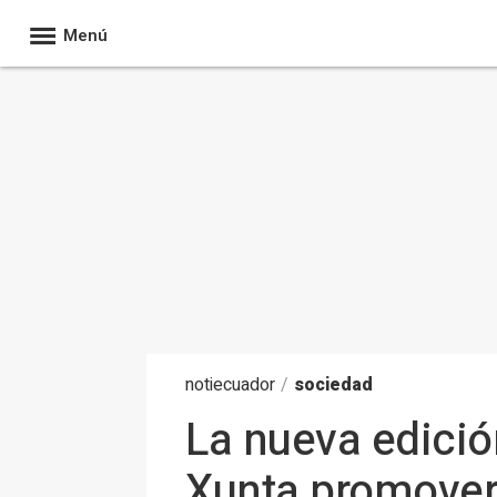
Menú
noti
ecuador
/
sociedad
La nueva edició
Xunta promoverá