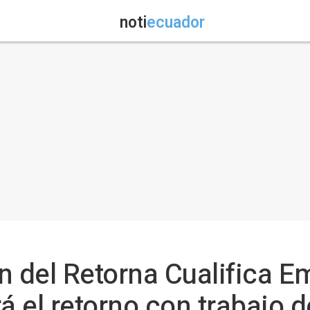
noti
ecuador
n del Retorna Cualifica E
 el retorno con trabajo d