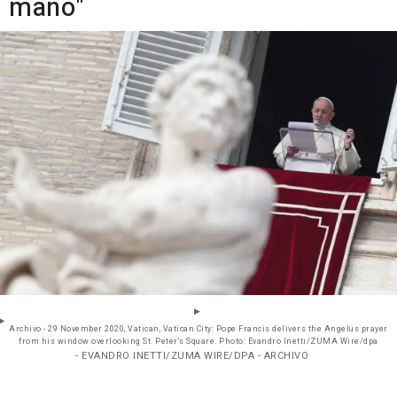
mano"
Archivo - 29 November 2020, Vatican, Vatican City: Pope Francis delivers the Angelus prayer
from his window overlooking St. Peter's Square. Photo: Evandro Inetti/ZUMA Wire/dpa
- EVANDRO INETTI/ZUMA WIRE/DPA - ARCHIVO