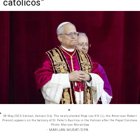
católicos"
08 May 2025, Vatican, Vatican City: The newly elected Pope Leo XIV (L), the American Robert
Prevost, appears on the balcony of St. Peter's Basilica in the Vatican after the Papal Conclave.
Photo: Marijan Murat/dpa
- MARIJAN MURAT/DPA