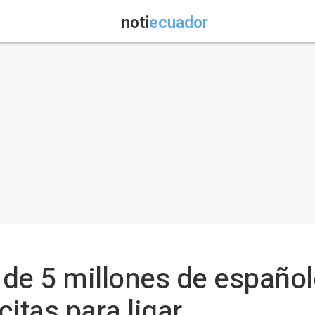
noti
ecuador
a de 5 millones de españo
itas para ligar