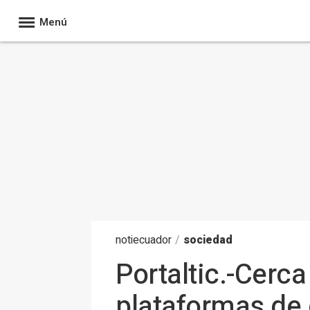
Menú
noti
ecuador
/
sociedad
Portaltic.-Cerc
plataformas de c