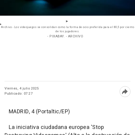
Archivo - Los videojuegos se consolidan como la forma de ocio preferida para el 80,5 por ciento
de los jugadores.
- PIXABAY. - ARCHIVO
Viernes, 4 julio 2025
Publicado: 07:27
Abri
MADRID, 4 (Portaltic/EP)
La iniciativa ciudadana europea 'Stop