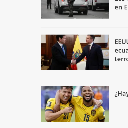
en E
EEUU
ecua
terr
¿Hay