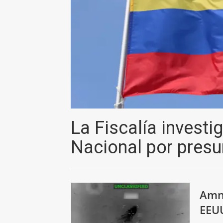
La Fiscalía investi
Nacional por pres
Amni
EEU