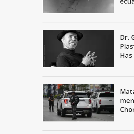
ecua
Dr. 
Plas
Has
Mata
meno
Cho