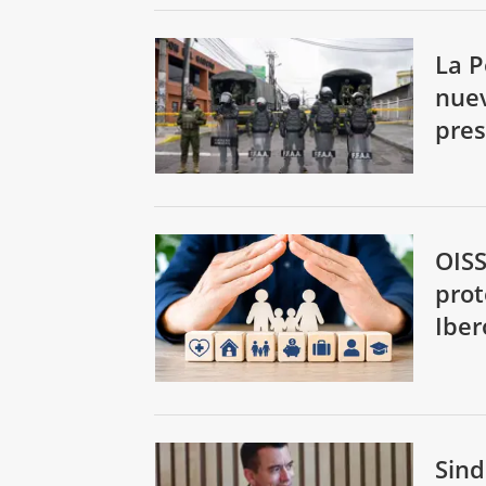
La P
nuev
pres
OISS
prot
Ibe
Sind