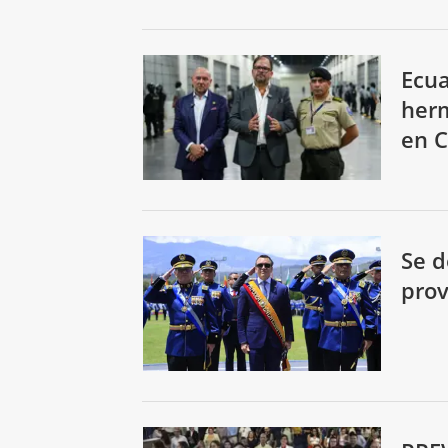
Ecua
herm
en 
Se d
prov