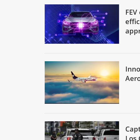
FEV 
effi
app
Inno
Aer
Capt
Los 