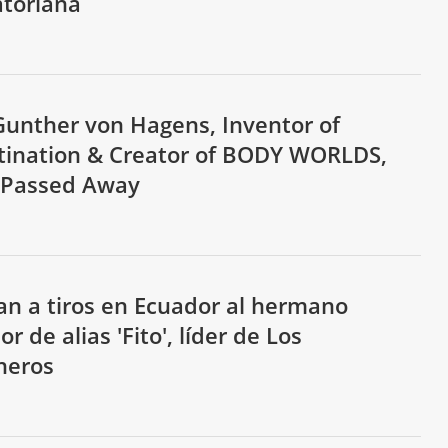
toriana
Gunther von Hagens, Inventor of
tination & Creator of BODY WORLDS,
 Passed Away
n a tiros en Ecuador al hermano
r de alias 'Fito', líder de Los
neros