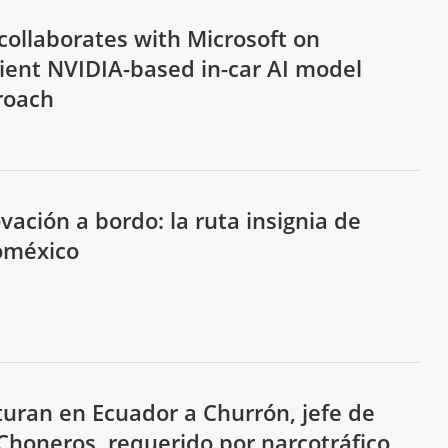
collaborates with Microsoft on
cient NVIDIA-based in-car AI model
roach
vación a bordo: la ruta insignia de
oméxico
uran en Ecuador a Churrón, jefe de
Choneros, requerido por narcotráfico