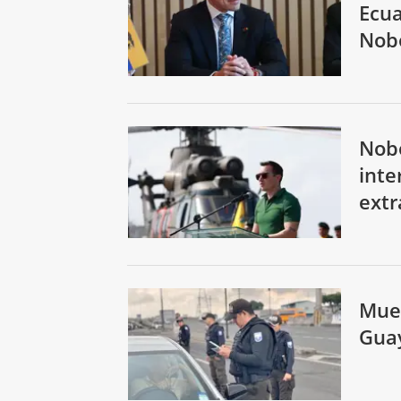
Ecua
Nob
Nobo
inte
extr
Muer
Guay